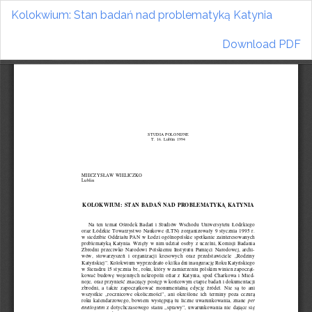
Return
Kolokwium: Stan badań nad problematyką Katynia
to
Article
Download
Download PDF
Details