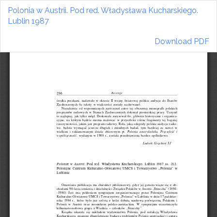
Return
Polonia w Austrii. Pod red. Władysława Kucharskiego.
to
Lublin 1987
Article
Details
Download
Download PDF