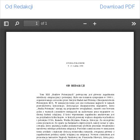
Return
Download
Od Redakcji
Download PDF
to
Article
Details