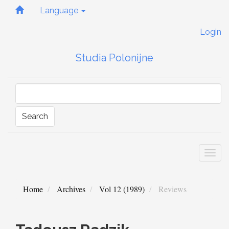
Quick
Language
jump
to
Login
page
content
Studia Polonijne
Main
Navigation
Main
Content
Sidebar
Search
Togg
navi
Home
Archives
Vol 12 (1989)
Reviews