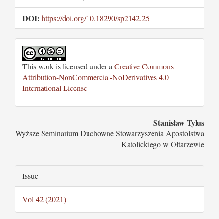
DOI:
https://doi.org/10.18290/sp2142.25
This work is licensed under a
Creative Commons
Attribution-NonCommercial-NoDerivatives 4.0
International License
.
Main
Stanisław Tylus
Wyższe Seminarium Duchowne Stowarzyszenia Apostolstwa
Article
Katolickiego w Ołtarzewie
Content
Article
Issue
Details
Vol 42 (2021)