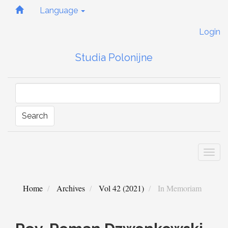
Quick
Language
jump
to
Login
page
content
Studia Polonijne
Main
Navigation
Main
Content
Sidebar
Search
Togg
navi
Home
Archives
Vol 42 (2021)
In Memoriam