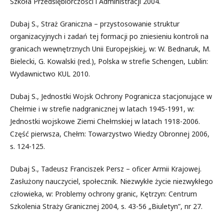
Szkoła Przedsiębiorczości i Administracji 2004.
Dubaj S., Straż Graniczna – przystosowanie struktur
organizacyjnych i zadań tej formacji po zniesieniu kontroli na
granicach wewnętrznych Unii Europejskiej, w: W. Bednaruk, M.
Bielecki, G. Kowalski (red.), Polska w strefie Schengen, Lublin:
Wydawnictwo KUL 2010.
Dubaj S., Jednostki Wojsk Ochrony Pogranicza stacjonujące w
Chełmie i w strefie nadgranicznej w latach 1945-1991, w:
Jednostki wojskowe Ziemi Chełmskiej w latach 1918-2006.
Część pierwsza, Chełm: Towarzystwo Wiedzy Obronnej 2006,
s. 124-125.
Dubaj S., Tadeusz Franciszek Persz – oficer Armii Krajowej.
Zasłużony nauczyciel, społecznik. Niezwykłe życie niezwykłego
człowieka, w: Problemy ochrony granic, Kętrzyn: Centrum
Szkolenia Straży Granicznej 2004, s. 43-56 „Biuletyn”, nr 27.