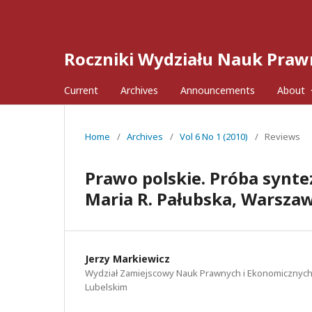
Roczniki Wydziału Nauk Praw
Current
Archives
Announcements
About
Home
/
Archives
/
Vol 6 No 1 (2010)
/
Reviews
Prawo polskie. Próba synte
Maria R. Pałubska, Warsza
Jerzy Markiewicz
Wydział Zamiejscowy Nauk Prawnych i Ekonomicznyc
Lubelskim