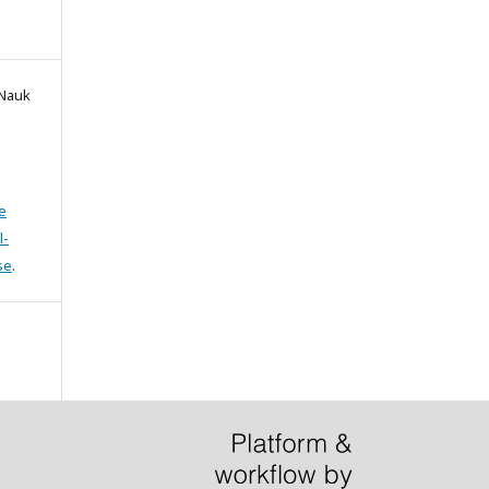
 Nauk
e
l-
se
.