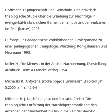
Hoffmann T.: Jüngerschaft und Gemeinde. Eine praktisch-
theologische Studie über die Erziehung zur Nachfolge in
evengelikal-freikirchlichen Gemeinden im postmodern-urbanen
Umfeld. [b.m.w.] 2005.
Hufnagel E.: Pädagogische Vorbildtheorien. Prolegomena zu
einer pädagogischen Imagologie. Würzburg: Königshausen und
Neumann 1993.
Koller H.: Die Mimesis in der Antike. Nachahmung, Darstellung,
Ausdruck. Bern: A.Francke Verlag 1954.
Michalski R.: Antyczne źródła pojęcia „mimesis”. „Filo-Sofija”
5:2005 nr 1 s. 45-64.
Milchner H. J. Nachfolge Jesu und Imitatio Christi. Die
theologische Entfaltung der Nachfolgethematik seit den
Anfängen der Christenheit bis hin in die Zeit der devotio