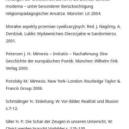
moderna – unter besonderer Berücksichtigung
religionspädagogischer Ansätze. Münster: Lit 2004.
Moralne aspekty przemian cywilizacyjnych. Red. J. Nagórny, A.
Derdziuk. Lublin: Wydawnictwo Diecezjalne w Sandomierzu
2001.
Petersen J. H.: Mimesis – Imitatio – Nachahmung. Eine
Geschichte der europäischen Poetik. München: Wilhelm Fink
Verlag 2000.
Potolsky M.: Mimesis. New York–London: Routledge Taylor &
Francis Group 2006.
Schmidinger H.: Einleitung. W: Vor-Bilder. Realität und Illusion
s.7-12.
Siller H. P.: Die Schar der Zeugen in unseren Unterricht. W:
Christ werden braucht Vorbilder s. 125-135.