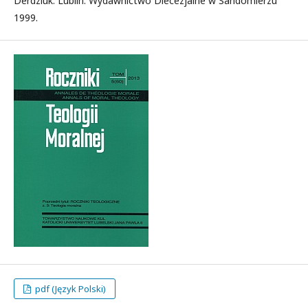
Derdziuk. Lublin: Wydawnictwo Diecezjalne w Sandomierzu
1999.
pdf (Język Polski)