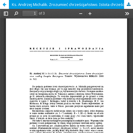
Ks. Andrzej Michalik. Zrozumieć chrześcijaństwo. Istota chrześcijaństwa według Josepha Ratzingera