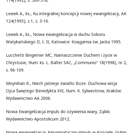
114(1992), s. 500-518.
Lewek A., ks., Ku integralnej koncepcji nowej ewangelizacji, AK
124(1995), z.1, s. 3-16.
Lewek A., ks., Nowa ewangelizacja w duchu Soboru
Watykańskiego II, t. II, Katowice: Księgarnia św. Jacka 1995.
Lucchetti Bingemer MC, Namaszczenie Duchem i życie w
Chrystusie, tłum. ks. L. Balter SAC, „Communio” 18(1998), nr 2,
s. 96-109.
Moynihan R., Niech jaśnieje światło Boże. Duchowa wizja
Ojca Świętego Benedykta XVI, tłum. K. Sylwestrow, Kraków:
Wydawnictwo AA 2006.
Nowa Ewangelizacja impuls do ożywienia wiary, Ząbki:
Wydawnictwo Apostolicum 2012.
Nowa ewangelizacja. Kerygmatyczny impuls w Kościele, Gubin: