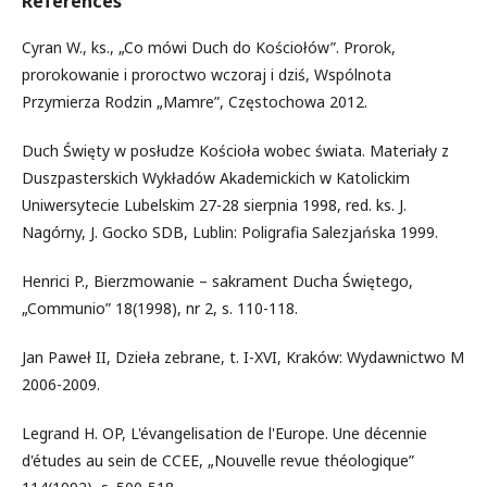
References
Cyran W., ks., „Co mówi Duch do Kościołów”. Prorok,
prorokowanie i proroctwo wczoraj i dziś, Wspólnota
Przymierza Rodzin „Mamre”, Częstochowa 2012.
Duch Święty w posłudze Kościoła wobec świata. Materiały z
Duszpasterskich Wykładów Akademickich w Katolickim
Uniwersytecie Lubelskim 27-28 sierpnia 1998, red. ks. J.
Nagórny, J. Gocko SDB, Lublin: Poligrafia Salezjańska 1999.
Henrici P., Bierzmowanie – sakrament Ducha Świętego,
„Communio” 18(1998), nr 2, s. 110-118.
Jan Paweł II, Dzieła zebrane, t. I-XVI, Kraków: Wydawnictwo M
2006-2009.
Legrand H. OP, L'évangelisation de l'Europe. Une décennie
d'études au sein de CCEE, „Nouvelle revue théologique”