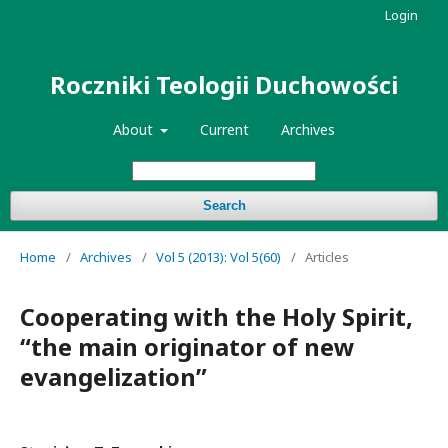
Login
Roczniki Teologii Duchowości
About
Current
Archives
Search
Home
/
Archives
/
Vol 5 (2013): Vol 5(60)
/
Articles
Cooperating with the Holy Spirit,
“the main originator of new
evangelization”