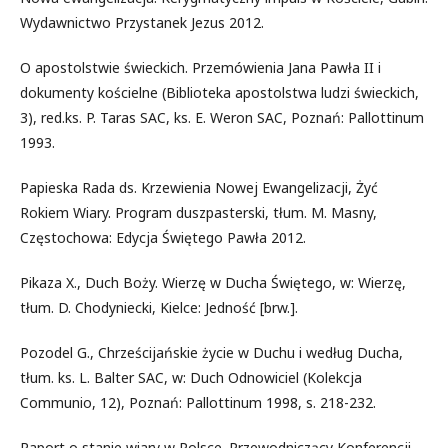
Wydawnictwo Przystanek Jezus 2012.
O apostolstwie świeckich. Przemówienia Jana Pawła II i
dokumenty kościelne (Biblioteka apostolstwa ludzi świeckich,
3), red.ks. P. Taras SAC, ks. E. Weron SAC, Poznań: Pallottinum
1993.
Papieska Rada ds. Krzewienia Nowej Ewangelizacji, Żyć
Rokiem Wiary. Program duszpasterski, tłum. M. Masny,
Częstochowa: Edycja Świętego Pawła 2012.
Pikaza X., Duch Boży. Wierzę w Ducha Świętego, w: Wierzę,
tłum. D. Chodyniecki, Kielce: Jedność [brw.].
Pozodel G., Chrześcijańskie życie w Duchu i według Ducha,
tłum. ks. L. Balter SAC, w: Duch Odnowiciel (Kolekcja
Communio, 12), Poznań: Pallottinum 1998, s. 218-232.
Raport o stanie wiary w Polsce. Przewodniczący Konferencji