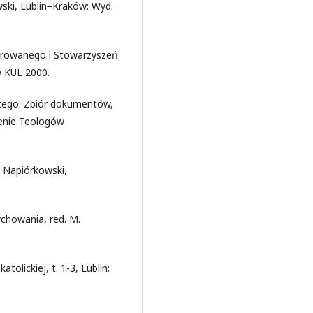
wski, Lublin−Kraków: Wyd.
ekrowanego i Stowarzyszeń
w KUL 2000.
tego. Zbiór dokumentów,
zenie Teologów
C. Napiórkowski,
chowania, red. M.
atolickiej, t. 1-3, Lublin: