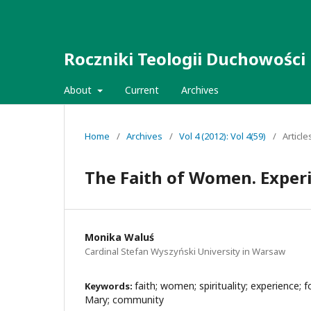
Roczniki Teologii Duchowości
About
Current
Archives
Home
/
Archives
/
Vol 4 (2012): Vol 4(59)
/
Article
The Faith of Women. Experi
Monika Waluś
Cardinal Stefan Wyszyński University in Warsaw
faith; women; spirituality; experience; f
Keywords:
Mary; community