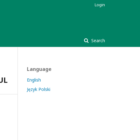
Login
Search
Language
UL
English
Język Polski