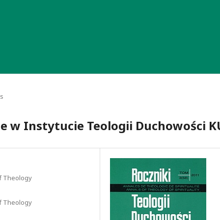
ts
 w Instytucie Teologii Duchowości K
 of Theology
 of Theology