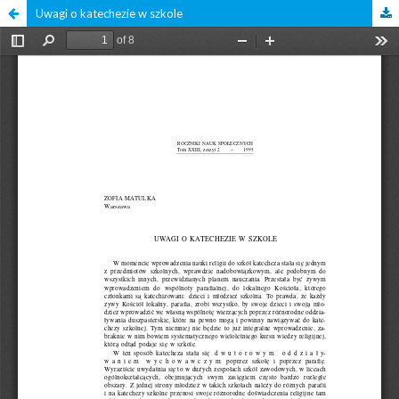
Uwagi o katechezie w szkole