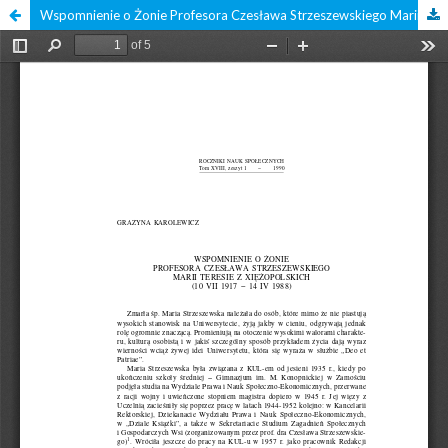
Wspomnienie o Żonie Profesora Czesława Strzeszewskiego Marii Teresie z Xiężopolskich (10 VII 1917 - 14 IV 1988)