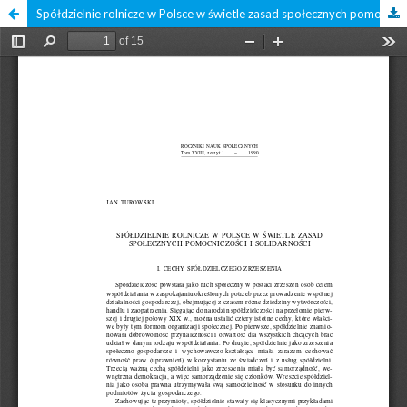
Spółdzielnie rolnicze w Polsce w świetle zasad społecznych pomocniczości i solidarności