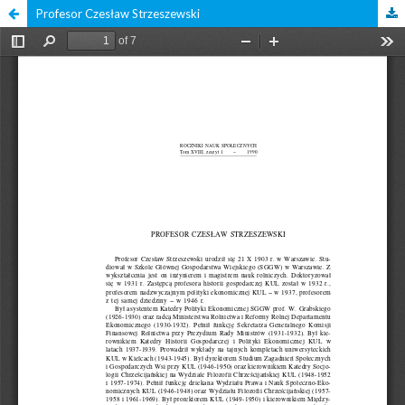
Profesor Czesław Strzeszewski