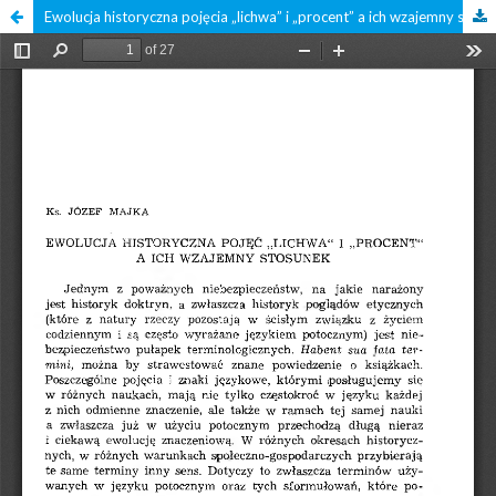
Ewolucja historyczna pojęcia „lichwa” i „procent” a ich wzajemny stosunek