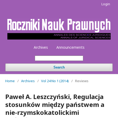
Login
Archives
Announcements
Search
Home
/
Archives
/
Vol 24 No 1 (2014)
/
Reviews
Paweł A. Leszczyński, Regulacja
stosunków między państwem a
nie-rzymskokatolickimi