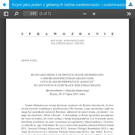
Rzym jako jeden z głównych celów siedemnasto- i osiemnastowiecznego Grand Tour, czyli śladami pierwszych „badaczy” po antycznych zabytkach Wiecznego Miasta. Sprawozdanie z objazdu naukowego. Rzym, 20-27 lipca 2011 roku