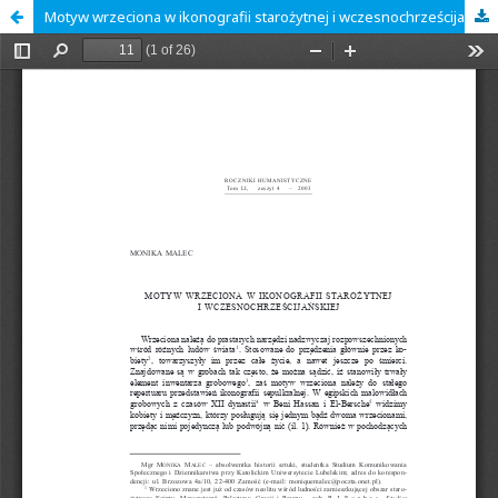
Motyw wrzeciona w ikonografii starożytnej i wczesnochrześcijańskiej