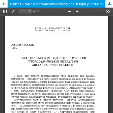
Святе Письмо в методологіческому полі Історії украінскої літератури Михайла Грушевського