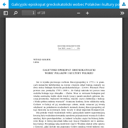
Galicyjski episkopat greckokatolicki wobec Polaków i kultury polskiej