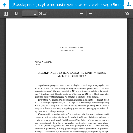
„Russkij inok”, czyli o monastycyzmie w prozie Aleksego Riemizowa