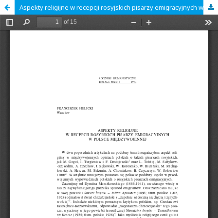
Aspekty religijne w recepcji rosyjskich pisarzy emigracyjnych w Polsce międzywojennej