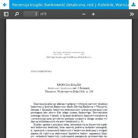
Recenzja książki: Bankowość detaliczna, red. J. Koleśnik, Warszawa: Wydawnictwo Difin 2016