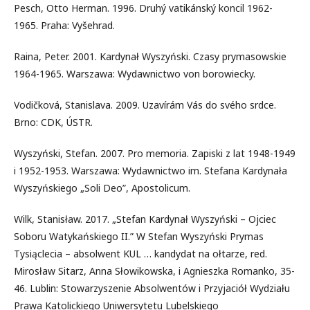
Pesch, Otto Herman. 1996. Druhý vatikánský koncil 1962-
1965. Praha: Vyšehrad.
Raina, Peter. 2001. Kardynał Wyszyński. Czasy prymasowskie
1964-1965. Warszawa: Wydawnictwo von borowiecky.
Vodičková, Stanislava. 2009. Uzavírám Vás do svého srdce.
Brno: CDK, ÚSTR.
Wyszyński, Stefan. 2007. Pro memoria. Zapiski z lat 1948-1949
i 1952-1953. Warszawa: Wydawnictwo im. Stefana Kardynała
Wyszyńskiego „Soli Deo”, Apostolicum.
Wilk, Stanisław. 2017. „Stefan Kardynał Wyszyński – Ojciec
Soboru Watykańskiego II.” W Stefan Wyszyński Prymas
Tysiąclecia – absolwent KUL … kandydat na ołtarze, red.
Mirosław Sitarz, Anna Słowikowska, i Agnieszka Romanko, 35-
46. Lublin: Stowarzyszenie Absolwentów i Przyjaciół Wydziału
Prawa Katolickiego Uniwersytetu Lubelskiego