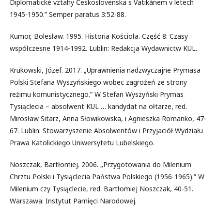
Diplomatické vztahy Československa s Vatikánem v letech
1945-1950.” Semper paratus 3:52-88.
Kumor, Bolesław. 1995. Historia Kościoła. Część 8: Czasy
współczesne 1914-1992. Lublin: Redakcja Wydawnictw KUL.
Krukowski, Józef. 2017. „Uprawnienia nadzwyczajne Prymasa
Polski Stefana Wyszyńskiego wobec zagrożeń ze strony
reżimu komunistycznego.” W Stefan Wyszyński Prymas
Tysiąclecia – absolwent KUL … kandydat na ołtarze, red.
Mirosław Sitarz, Anna Słowikowska, i Agnieszka Romanko, 47-
67. Lublin: Stowarzyszenie Absolwentów i Przyjaciół Wydziału
Prawa Katolickiego Uniwersytetu Lubelskiego.
Noszczak, Bartłomiej. 2006. „Przygotowania do Milenium
Chrztu Polski i Tysiąclecia Państwa Polskiego (1956-1965).” W
Milenium czy Tysiąclecie, red. Bartłomiej Noszczak, 40-51.
Warszawa: Instytut Pamięci Narodowej.