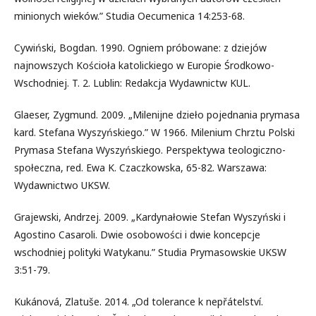
minionych wieków.” Studia Oecumenica 14:253-68.
Cywiński, Bogdan. 1990. Ogniem próbowane: z dziejów
najnowszych Kościoła katolickiego w Europie Środkowo-
Wschodniej. T. 2. Lublin: Redakcja Wydawnictw KUL.
Glaeser, Zygmund. 2009. „Milenijne dzieło pojednania prymasa
kard. Stefana Wyszyńskiego.” W 1966. Milenium Chrztu Polski
Prymasa Stefana Wyszyńskiego. Perspektywa teologiczno-
społeczna, red. Ewa K. Czaczkowska, 65-82. Warszawa:
Wydawnictwo UKSW.
Grajewski, Andrzej. 2009. „Kardynałowie Stefan Wyszyński i
Agostino Casaroli. Dwie osobowości i dwie koncepcje
wschodniej polityki Watykanu.” Studia Prymasowskie UKSW
3:51-79.
Kukánová, Zlatuše. 2014. „Od tolerance k nepřátelství.