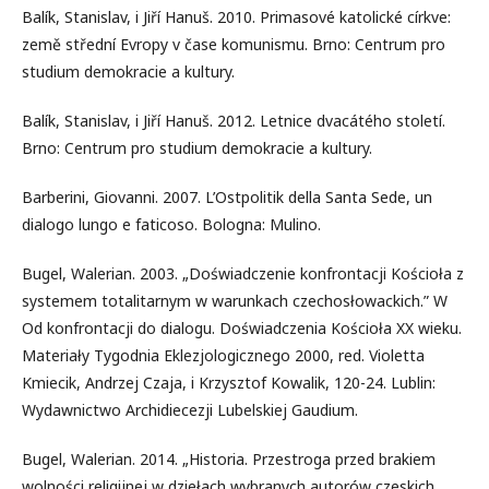
Balík, Stanislav, i Jiří Hanuš. 2010. Primasové katolické církve:
země střední Evropy v čase komunismu. Brno: Centrum pro
studium demokracie a kultury.
Balík, Stanislav, i Jiří Hanuš. 2012. Letnice dvacátého století.
Brno: Centrum pro studium demokracie a kultury.
Barberini, Giovanni. 2007. L’Ostpolitik della Santa Sede, un
dialogo lungo e faticoso. Bologna: Mulino.
Bugel, Walerian. 2003. „Doświadczenie konfrontacji Kościoła z
systemem totalitarnym w warunkach czechosłowackich.” W
Od konfrontacji do dialogu. Doświadczenia Kościoła XX wieku.
Materiały Tygodnia Eklezjologicznego 2000, red. Violetta
Kmiecik, Andrzej Czaja, i Krzysztof Kowalik, 120-24. Lublin:
Wydawnictwo Archidiecezji Lubelskiej Gaudium.
Bugel, Walerian. 2014. „Historia. Przestroga przed brakiem
wolności religijnej w dziełach wybranych autorów czeskich