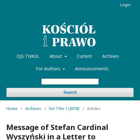
Login
OJS TNKUL
About
Current
Archives
For Authors
Announcements
Search
Home
/
Archives
/
Vol 7 No 1 (2018)
/
Articles
Message of Stefan Cardinal
Wyszyński in a Letter to