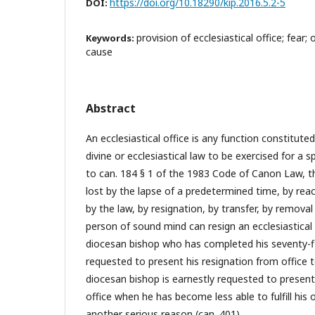
https://doi.org/10.18290/kip.2016.5.2-5
DOI:
provision of ecclesiastical office; fear;
Keywords:
cause
Abstract
An ecclesiastical office is any function constitute
divine or ecclesiastical law to be exercised for a s
to can. 184 § 1 of the 1983 Code of Canon Law, the
lost by the lapse of a predetermined time, by re
by the law, by resignation, by transfer, by removal
person of sound mind can resign an ecclesiastical o
diocesan bishop who has completed his seventy-fif
requested to present his resignation from office 
diocesan bishop is earnestly requested to present
office when he has become less able to fulfill his of
another serious reason (can. 401).