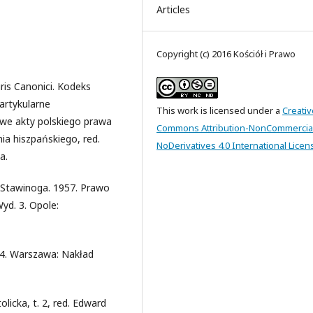
Articles
Copyright (c) 2016 Kościół i Prawo
uris Canonici. Kodeks
artykularne
This work is licensed under a
Creativ
we akty polskiego prawa
Commons Attribution-NonCommercia
a hiszpańskiego, red.
NoDerivatives 4.0 International Licen
a.
w Stawinoga. 1957. Prawo
yd. 3. Opole:
 4. Warszawa: Nakład
licka, t. 2, red. Edward