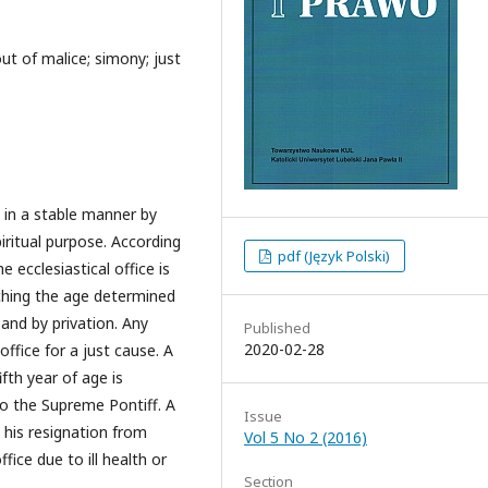
 out of malice; simony; just
d in a stable manner by
piritual purpose. According
pdf (Język Polski)
 ecclesiastical office is
aching the age determined
 and by privation. Any
Published
2020-02-28
ffice for a just cause. A
th year of age is
to the Supreme Pontiff. A
Issue
 his resignation from
Vol 5 No 2 (2016)
fice due to ill health or
Section