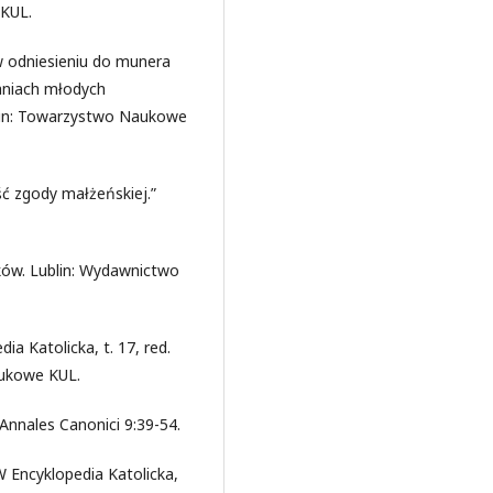
 KUL.
w odniesieniu do munera
aniach młodych
ublin: Towarzystwo Naukowe
ć zgody małżeńskiej.”
ików. Lublin: Wydawnictwo
ia Katolicka, t. 17, red.
aukowe KUL.
 Annales Canonici 9:39-54.
W Encyklopedia Katolicka,