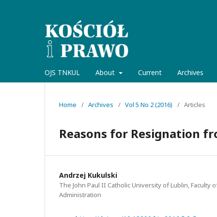
OJS TNKUL
About
Current
Archives
Home
/
Archives
/
Vol 5 No 2 (2016)
/
Articles
Reasons for Resignation fr
Andrzej Kukulski
The John Paul II Catholic University of Lublin, Faculty
Administration